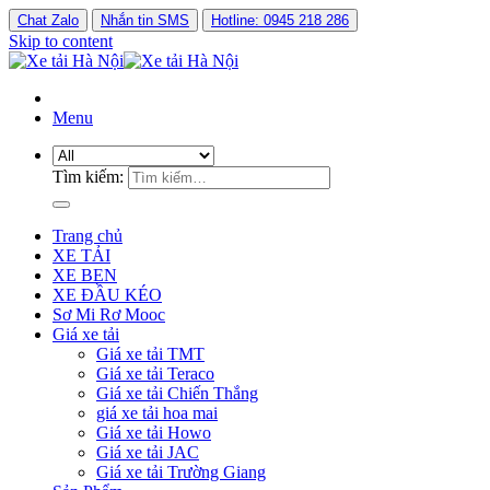
Chat Zalo
Nhắn tin SMS
Hotline: 0945 218 286
Skip to content
Menu
Tìm kiếm:
Trang chủ
XE TẢI
XE BEN
XE ĐẦU KÉO
Sơ Mi Rơ Mooc
Giá xe tải
Giá xe tải TMT
Giá xe tải Teraco
Giá xe tải Chiến Thắng
giá xe tải hoa mai
Giá xe tải Howo
Giá xe tải JAC
Giá xe tải Trường Giang