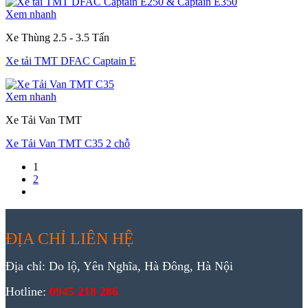
Xem nhanh
Xe Thùng 2.5 - 3.5 Tấn
Xe tải TMT DFAC Captain E
Xem nhanh
Xe Tải Van TMT
Xe Tải Van TMT C35 2 chỗ
1
2
ĐỊA CHỈ LIÊN HỆ
Địa chỉ: Do lộ, Yên Nghĩa, Hà Đông, Hà Nội
Hotline:
0945 218 286