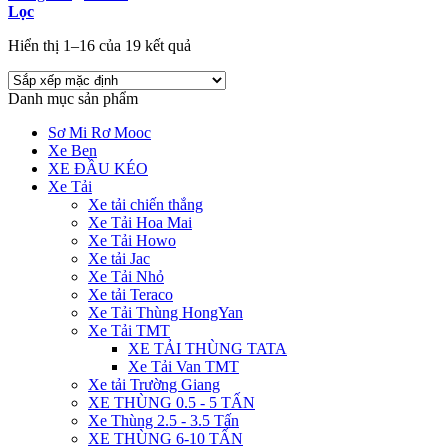
Lọc
Hiển thị 1–16 của 19 kết quả
Danh mục sản phẩm
Sơ Mi Rơ Mooc
Xe Ben
XE ĐẦU KÉO
Xe Tải
Xe tải chiến thắng
Xe Tải Hoa Mai
Xe Tải Howo
Xe tải Jac
Xe Tải Nhỏ
Xe tải Teraco
Xe Tải Thùng HongYan
Xe Tải TMT
XE TẢI THÙNG TATA
Xe Tải Van TMT
Xe tải Trường Giang
XE THÙNG 0.5 - 5 TẤN
Xe Thùng 2.5 - 3.5 Tấn
XE THÙNG 6-10 TẤN