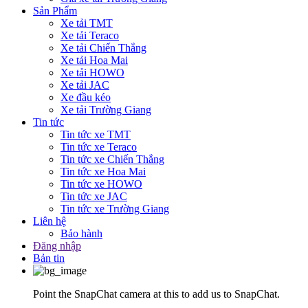
Sản Phẩm
Xe tải TMT
Xe tải Teraco
Xe tải Chiến Thắng
Xe tải Hoa Mai
Xe tải HOWO
Xe tải JAC
Xe đầu kéo
Xe tải Trường Giang
Tin tức
Tin tức xe TMT
Tin tức xe Teraco
Tin tức xe Chiến Thắng
Tin tức xe Hoa Mai
Tin tức xe HOWO
Tin tức xe JAC
Tin tức xe Trường Giang
Liên hệ
Bảo hành
Đăng nhập
Bản tin
Point the SnapChat camera at this to add us to SnapChat.