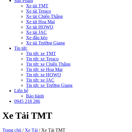
Sản Phẩm
Xe tải TMT
Xe tải Teraco
Xe tải Chiến Thắng
Xe tải Hoa Mai
Xe tải HOWO
Xe tải JAC
Xe đầu kéo
Xe tải Trường Giang
Tin tức
Tin tức xe TMT
Tin tức xe Teraco
Tin tức xe Chiến Thắng
Tin tức xe Hoa Mai
Tin tức xe HOWO
Tin tức xe JAC
Tin tức xe Trường Giang
Liên hệ
Bảo hành
0945 218 286
Xe Tải TMT
Trang chủ
/
Xe Tải
/
Xe Tải TMT