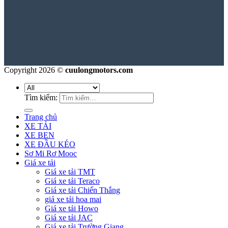
Copyright 2026 ©
cuulongmotors.com
Tìm kiếm:
Trang chủ
XE TẢI
XE BEN
XE ĐẦU KÉO
Sơ Mi Rơ Mooc
Giá xe tải
Giá xe tải TMT
Giá xe tải Teraco
Giá xe tải Chiến Thắng
giá xe tải hoa mai
Giá xe tải Howo
Giá xe tải JAC
Giá xe tải Trường Giang