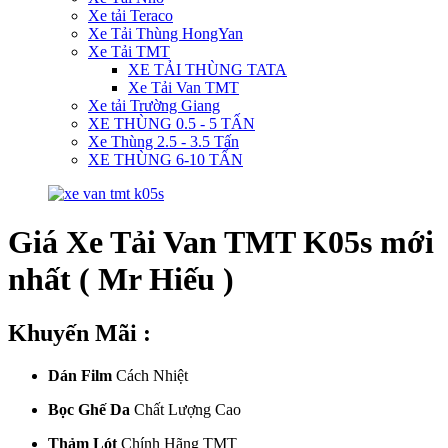
Xe tải Teraco
Xe Tải Thùng HongYan
Xe Tải TMT
XE TẢI THÙNG TATA
Xe Tải Van TMT
Xe tải Trường Giang
XE THÙNG 0.5 - 5 TẤN
Xe Thùng 2.5 - 3.5 Tấn
XE THÙNG 6-10 TẤN
Giá Xe Tải Van TMT K05s mới
nhất ( Mr Hiếu )
Khuyến Mãi :
Dán Film
Cách Nhiệt
Bọc Ghế Da
Chất Lượng Cao
Thảm Lót
Chính Hãng TMT