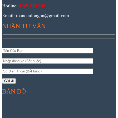
Hotline:
0945 218 286
Email: toancuulonghn@gmail.com
NHẬN TƯ VẤN
BẢN ĐỒ