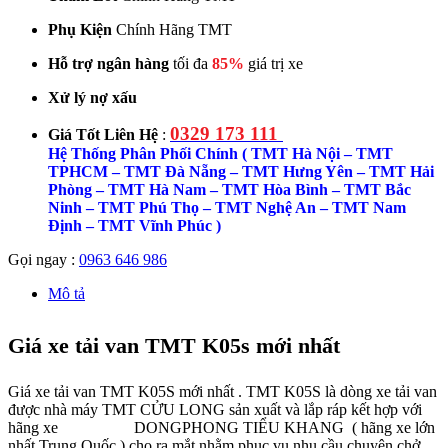
Phụ Kiện
Chính Hãng TMT
Hỗ trợ ngân hàng
tối đa
85%
giá trị xe
Xử lý nợ xấu
0329 173 111
Giá Tốt Liên Hệ
:
Hệ Thống Phân Phối Chính ( TMT Hà Nội – TMT
TPHCM – TMT Đà Nẵng – TMT Hưng Yên – TMT Hải
Phòng – TMT Hà Nam – TMT Hòa Bình – TMT Bắc
Ninh – TMT Phú Thọ – TMT Nghệ An – TMT Nam
Định – TMT Vĩnh Phúc )
Gọi ngay :
0963 646 986
Mô tả
Giá xe tải van TMT K05s mới nhất
Giá xe tải van TMT K05S mới nhất . TMT K05S là dòng xe tải van
được nhà máy TMT CỬU LONG sản xuất và lắp ráp kết hợp với
hãng xe DONGPHONG TIỂU KHANG ( hãng xe lớn
nhất Trung Quốc ) cho ra mắt nhằm phục vụ nhu cầu chuyên chở