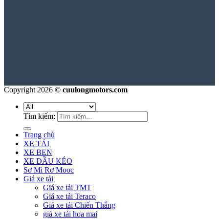
Copyright 2026 ©
cuulongmotors.com
Tìm kiếm:
Trang chủ
XE TẢI
XE BEN
XE ĐẦU KÉO
Sơ Mi Rơ Mooc
Giá xe tải
Giá xe tải TMT
Giá xe tải Teraco
Giá xe tải Chiến Thắng
giá xe tải hoa mai