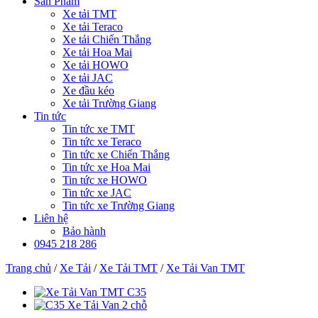
Sản Phẩm
Xe tải TMT
Xe tải Teraco
Xe tải Chiến Thắng
Xe tải Hoa Mai
Xe tải HOWO
Xe tải JAC
Xe đầu kéo
Xe tải Trường Giang
Tin tức
Tin tức xe TMT
Tin tức xe Teraco
Tin tức xe Chiến Thắng
Tin tức xe Hoa Mai
Tin tức xe HOWO
Tin tức xe JAC
Tin tức xe Trường Giang
Liên hệ
Bảo hành
0945 218 286
Trang chủ
/
Xe Tải
/
Xe Tải TMT
/
Xe Tải Van TMT