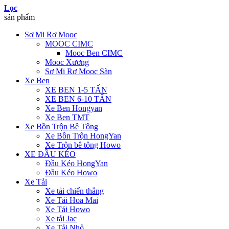
Lọc
sản phẩm
Sơ Mi Rơ Mooc
MOOC CIMC
Mooc Ben CIMC
Mooc Xương
Sơ Mi Rơ Mooc Sàn
Xe Ben
XE BEN 1-5 TẤN
XE BEN 6-10 TẤN
Xe Ben Hongyan
Xe Ben TMT
Xe Bồn Trộn Bê Tông
Xe Bồn Trộn HongYan
Xe Trộn bê tông Howo
XE ĐẦU KÉO
Đầu Kéo HongYan
Đầu Kéo Howo
Xe Tải
Xe tải chiến thắng
Xe Tải Hoa Mai
Xe Tải Howo
Xe tải Jac
Xe Tải Nhỏ