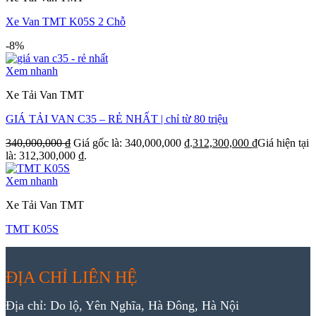
Xe Van TMT K05S 2 Chỗ
-8%
Xem nhanh
Xe Tải Van TMT
GIÁ TẢI VAN C35 – RẺ NHẤT | chỉ từ 80 triệu
340,000,000
₫
Giá gốc là: 340,000,000 ₫.
312,300,000
₫
Giá hiện tại
là: 312,300,000 ₫.
Xem nhanh
Xe Tải Van TMT
TMT K05S
ĐỊA CHỈ LIÊN HỆ
Địa chỉ: Do lộ, Yên Nghĩa, Hà Đông, Hà Nội