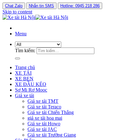
Chat Zalo
Nhắn tin SMS
Hotline: 0945 218 286
Skip to content
Menu
Tìm kiếm:
Trang chủ
XE TẢI
XE BEN
XE ĐẦU KÉO
Sơ Mi Rơ Mooc
Giá xe tải
Giá xe tải TMT
Giá xe tải Teraco
Giá xe tải Chiến Thắng
giá xe tải hoa mai
Giá xe tải Howo
Giá xe tải JAC
Giá xe tải Trường Giang