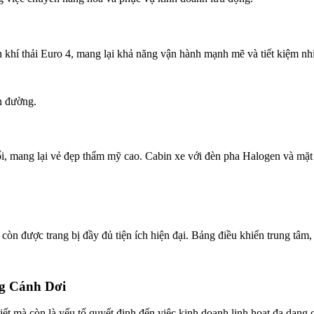
n khí thải Euro 4, mang lại khả năng vận hành mạnh mẽ và tiết kiệm nhi
n đường.
, mang lại vẻ đẹp thẩm mỹ cao. Cabin xe với đèn pha Halogen và mặt g
òn được trang bị đầy đủ tiện ích hiện đại. Bảng điều khiển trung tâm, 
ng Cánh Dơi
tiết mà còn là yếu tố quyết định đến việc kinh doanh linh hoạt đa dạng