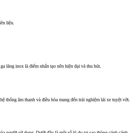
ên liệu.
a lăng inox là điểm nhấn tạo nên hiện đại và thu hút.
hệ thống âm thanh và điều hòa mang đến trải nghiệm lái xe tuyệt vời.
 của người sử dụng. Dưới đây là một số lý do tại sao thùng cánh cánh