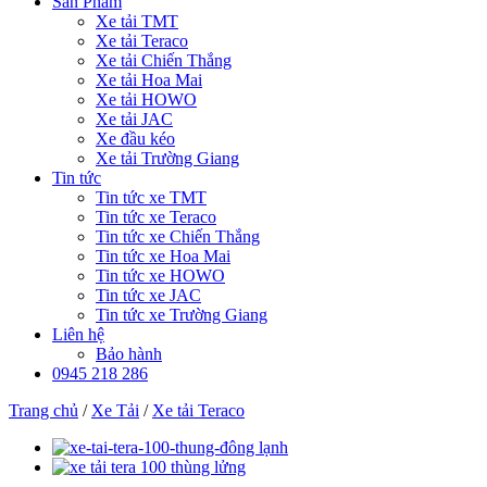
Sản Phẩm
Xe tải TMT
Xe tải Teraco
Xe tải Chiến Thắng
Xe tải Hoa Mai
Xe tải HOWO
Xe tải JAC
Xe đầu kéo
Xe tải Trường Giang
Tin tức
Tin tức xe TMT
Tin tức xe Teraco
Tin tức xe Chiến Thắng
Tin tức xe Hoa Mai
Tin tức xe HOWO
Tin tức xe JAC
Tin tức xe Trường Giang
Liên hệ
Bảo hành
0945 218 286
Trang chủ
/
Xe Tải
/
Xe tải Teraco