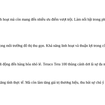
h hoạt mà còn mang đến nhiều ưu điểm vượt trội. Làm nổi bật trong phâ
ng môi trường đô thị thu gọn. Khả năng linh hoạt và thuận lợi trong cô
i động đến hàng hóa nhỏ lẻ. Teraco Tera 100 thùng cánh dơi là sự đa
ng tính thực tế. Mà còn làm tăng giá trị thương hiệu, thu hút sự chú ý