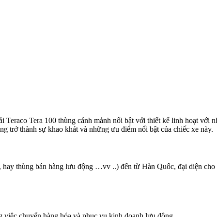
ải Teraco Tera 100 thùng cánh mảnh nổi bật với thiết kế linh hoạt với 
ang trở thành sự khao khát và những ưu điểm nổi bật của chiếc xe này.
m , hay thùng bán hàng lưu động …vv ..) đến từ Hàn Quốc, đại diện cho 
ng việc chuyển hàng hóa và phục vụ kinh doanh lưu động.