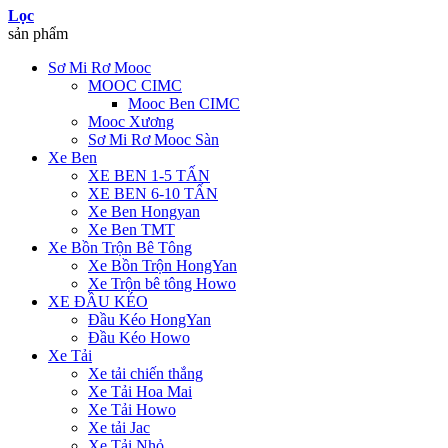
Lọc
sản phẩm
Sơ Mi Rơ Mooc
MOOC CIMC
Mooc Ben CIMC
Mooc Xương
Sơ Mi Rơ Mooc Sàn
Xe Ben
XE BEN 1-5 TẤN
XE BEN 6-10 TẤN
Xe Ben Hongyan
Xe Ben TMT
Xe Bồn Trộn Bê Tông
Xe Bồn Trộn HongYan
Xe Trộn bê tông Howo
XE ĐẦU KÉO
Đầu Kéo HongYan
Đầu Kéo Howo
Xe Tải
Xe tải chiến thắng
Xe Tải Hoa Mai
Xe Tải Howo
Xe tải Jac
Xe Tải Nhỏ