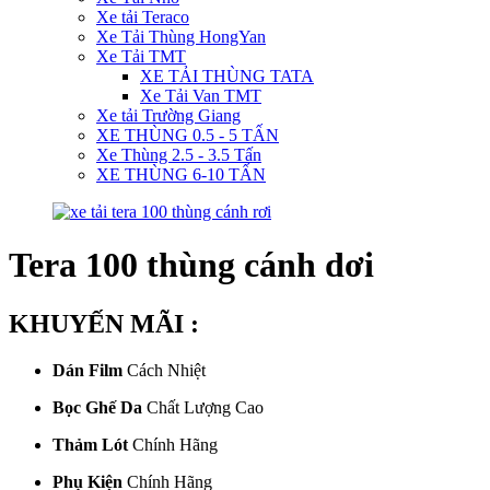
Xe tải Teraco
Xe Tải Thùng HongYan
Xe Tải TMT
XE TẢI THÙNG TATA
Xe Tải Van TMT
Xe tải Trường Giang
XE THÙNG 0.5 - 5 TẤN
Xe Thùng 2.5 - 3.5 Tấn
XE THÙNG 6-10 TẤN
Tera 100 thùng cánh dơi
KHUYẾN MÃI :
Dán Film
Cách Nhiệt
Bọc Ghế Da
Chất Lượng Cao
Thảm Lót
Chính Hãng
Phụ Kiện
Chính Hãng