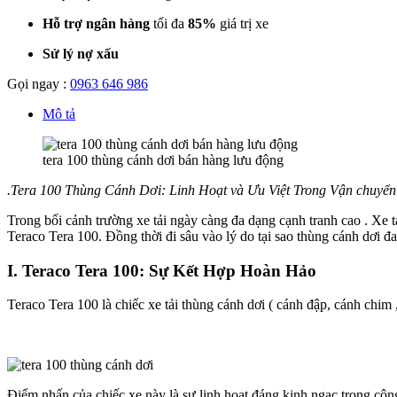
Hỗ trợ ngân hàng
tối đa
85%
giá trị xe
Sử lý nợ xấu
Gọi ngay :
0963 646 986
Mô tả
tera 100 thùng cánh dơi bán hàng lưu động
.Tera 100 Thùng Cánh Dơi: Linh Hoạt và Ưu Việt Trong Vận chuyển
Trong bối cảnh trường xe tải ngày càng đa dạng cạnh tranh cao . Xe t
Teraco Tera 100. Đồng thời đi sâu vào lý do tại sao thùng cánh dơi đ
I. Teraco Tera 100: Sự Kết Hợp Hoàn Hảo
Teraco Tera 100 là chiếc xe tải thùng cánh dơi ( cánh đập, cánh chi
Điểm nhấn của chiếc xe này là sự linh hoạt đáng kinh ngạc trong cô