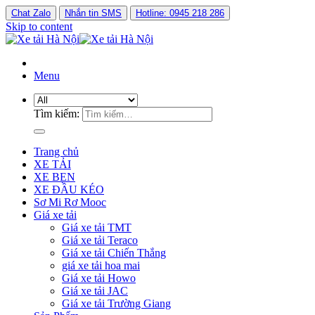
Chat Zalo
Nhắn tin SMS
Hotline: 0945 218 286
Skip to content
Menu
Tìm kiếm:
Trang chủ
XE TẢI
XE BEN
XE ĐẦU KÉO
Sơ Mi Rơ Mooc
Giá xe tải
Giá xe tải TMT
Giá xe tải Teraco
Giá xe tải Chiến Thắng
giá xe tải hoa mai
Giá xe tải Howo
Giá xe tải JAC
Giá xe tải Trường Giang